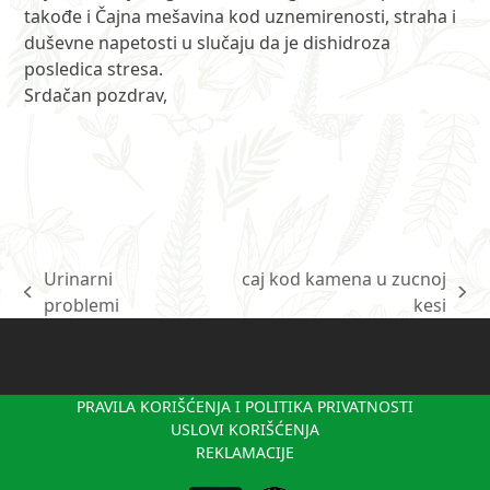
takođe i Čajna mešavina kod uznemirenosti, straha i
duševne napetosti u slučaju da je dishidroza
posledica stresa.
Srdačan pozdrav,
Urinarni
caj kod kamena u zucnoj
previous
next
problemi
kesi
post:
post:
PRAVILA KORIŠĆENJA I POLITIKA PRIVATNOSTI
USLOVI KORIŠĆENJA
REKLAMACIJE