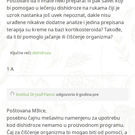
Poštovani da li imate neki preparat ili pak savet koji
bi pomogao u lečenju dishidroze na rukama čiji je
uzrok nastanka još uvek nepoznat, dakle nisu
urađene nikakve dodatne analize i jedina prepisana
terapija su kreme na bazi kortikosteroida? Takođe,
da li bi pomoglo jačanje ili čišćenje organizma?
Ključne reči:
dishidroza
1 A
Institut Dr Josif Pancic
odgovorio 6 godina pre
Poštovana MIlice,
posebnu čajnu mešavinu namenjenu za upotrebu
kod dishidroze nemamo u proizvodnom programu.
Čaj za čišćenje organizma bi mogao biti od pomoći, a