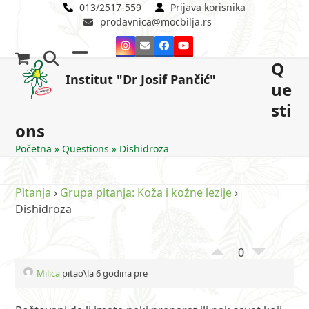
Skip
013/2517-559
Prijava korisnika
prodavnica@mocbilja.rs
to
content
Instagram
Email
Facebook
YouTube
Q
Open
Close
Institut "Dr Josif Pančić"
ue
mobile
mobile
sti
menu
menu
ons
Početna
»
Questions
»
Dishidroza
Pitanja
›
Grupa pitanja: Koža i kožne lezije
›
Dishidroza
0
Milica
pitao\la 6 godina pre