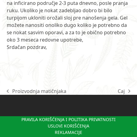
na inficirano područje 2-3 puta dnevno, posle pranja
ruku. Ukoliko je nokat zadebljao dobro bi bilo
turpijom ukloniti orožali sloj pre nanošenja gela. Gel
možete nanositi onoliko dugo koliko je potrebno da
se nokat sasvim oporavi, a za to je obično potrebno
oko 3 meseca redovne upotrebe,
Srdačan pozdrav,
Proizvodnja matičnjaka
Caj
previous
next
post:
post:
PRAVILA KORIŠĆENJA I POLITIKA PRIVATNOSTI
USLOVI KORIŠĆENJA
REKLAMACIJE