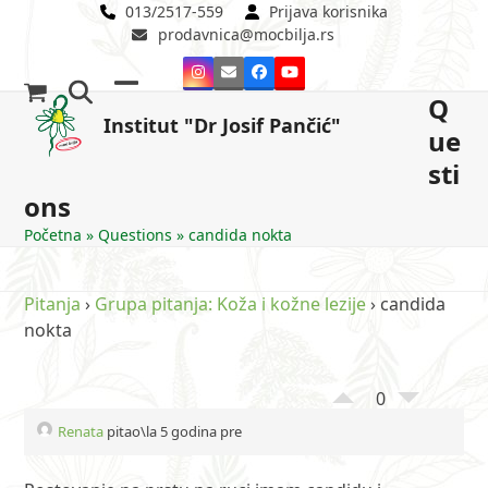
Skip
013/2517-559
Prijava korisnika
prodavnica@mocbilja.rs
to
content
Instagram
Email
Facebook
YouTube
Q
Open
Close
Institut "Dr Josif Pančić"
ue
mobile
mobile
sti
menu
menu
ons
Početna
»
Questions
»
candida nokta
Pitanja
›
Grupa pitanja: Koža i kožne lezije
›
candida
nokta
0
Renata
pitao\la 5 godina pre