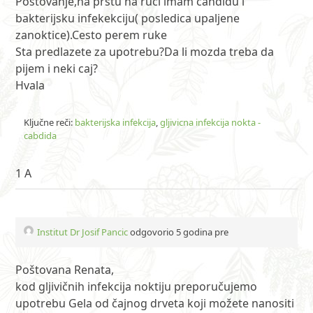
Postovanje,na prstu na ruci imam candidu i
bakterijsku infekekciju( posledica upaljene
zanoktice).Cesto perem ruke
Sta predlazete za upotrebu?Da li mozda treba da
pijem i neki caj?
Hvala
Ključne reči:
bakterijska infekcija
,
gljivicna infekcija nokta -
cabdida
1 A
Institut Dr Josif Pancic
odgovorio 5 godina pre
Poštovana Renata,
kod gljivičnih infekcija noktiju preporučujemo
upotrebu Gela od čajnog drveta koji možete nanositi