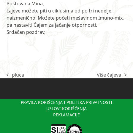
Poštovana Mina,
čajeve možete piti u ciklusima od po tri nedelje,
naizmenično. Možete početi mešavinom Imuno-mix,
pa nastaviti Čajem za jačanje otpornosti.
Srdačan pozdrav,
pluca
Više čajeva
previous
next
post:
post:
PRAVILA KORIŠĆENJA I POLITIKA PRIVATNOSTI
USLOVI KORIŠĆENJA
REKLAMACIJE