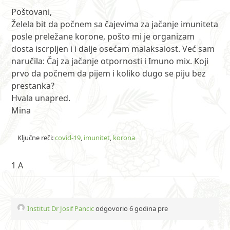
Poštovani,
Želela bit da počnem sa čajevima za jačanje imuniteta
posle preležane korone, pošto mi je organizam
dosta iscrpljen i i dalje osećam malaksalost. Već sam
naručila: Čaj za jačanje otpornosti i Imuno mix. Koji
prvo da počnem da pijem i koliko dugo se piju bez
prestanka?
Hvala unapred.
Mina
Ključne reči:
covid-19
,
imunitet
,
korona
1 A
Institut Dr Josif Pancic
odgovorio 6 godina pre