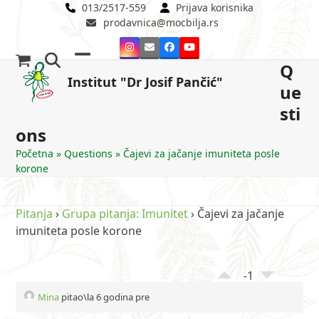
Skip
013/2517-559
Prijava korisnika
prodavnica@mocbilja.rs
to
content
Instagram
Email
Facebook
YouTube
Q
Open
Close
Institut "Dr Josif Pančić"
ue
mobile
mobile
sti
menu
menu
ons
Početna
»
Questions
»
Čajevi za jačanje imuniteta posle
korone
Pitanja
›
Grupa pitanja: Imunitet
›
Čajevi za jačanje
imuniteta posle korone
-1
Mina
pitao\la 6 godina pre