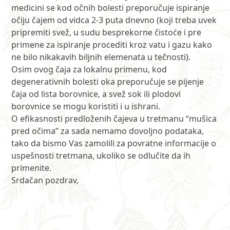
medicini se kod očnih bolesti preporučuje ispiranje
očiju čajem od vidca 2-3 puta dnevno (koji treba uvek
pripremiti svež, u sudu besprekorne čistoće i pre
primene za ispiranje procediti kroz vatu i gazu kako
ne bilo nikakavih biljnih elemenata u tečnosti).
Osim ovog čaja za lokalnu primenu, kod
degenerativnih bolesti oka preporučuje se pijenje
čaja od lista borovnice, a svež sok ili plodovi
borovnice se mogu koristiti i u ishrani.
O efikasnosti predloženih čajeva u tretmanu “mušica
pred očima” za sada nemamo dovoljno podataka,
tako da bismo Vas zamolili za povratne informacije o
uspešnosti tretmana, ukoliko se odlučite da ih
primenite.
Srdačan pozdrav,