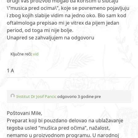
drugi Vaš proizvod mogao da koristim u slučaju
\”musica pred ocima\”, koje se povremeno pojavljuju
i zbog kojih slabije vidim na jedno oko. Bio sam kod
oftalmologa prepisao mi je vitrex da pijem jedan
period, od toga mi nije bolje.
Unapred se zahvaljujem na odgovoru
Ključne reči:
vid
1 A
Institut Dr Josif Pancic
odgovorio 3 godine pre
Poštovani Mile,
Preparat koji bi pouzdano delovao na ublažavanje
tegoba usled “mušica pred očima”, nažalost,
nemamo u proizvodnom programu. U narodnoj