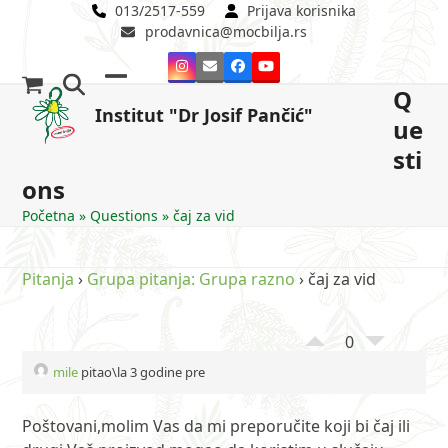
Skip
013/2517-559
Prijava korisnika
prodavnica@mocbilja.rs
to
content
Instagram
Email
Facebook
YouTube
Q
Open
Close
Institut "Dr Josif Pančić"
ue
mobile
mobile
sti
menu
menu
ons
Početna
»
Questions
»
čaj za vid
Pitanja
›
Grupa pitanja: Grupa razno
›
čaj za vid
0
mile
pitao\la 3 godine pre
Poštovani,molim Vas da mi preporučite koji bi čaj ili