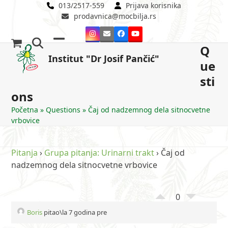
Skip
013/2517-559
Prijava korisnika
prodavnica@mocbilja.rs
to
content
Instagram
Email
Facebook
YouTube
Q
Open
Close
Institut "Dr Josif Pančić"
ue
mobile
mobile
sti
menu
menu
ons
Početna
»
Questions
»
Čaj od nadzemnog dela sitnocvetne
vrbovice
Pitanja
›
Grupa pitanja: Urinarni trakt
›
Čaj od
nadzemnog dela sitnocvetne vrbovice
0
Boris
pitao\la 7 godina pre