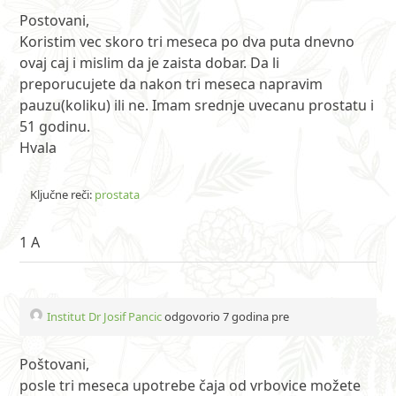
Postovani,
Koristim vec skoro tri meseca po dva puta dnevno
ovaj caj i mislim da je zaista dobar. Da li
preporucujete da nakon tri meseca napravim
pauzu(koliku) ili ne. Imam srednje uvecanu prostatu i
51 godinu.
Hvala
Ključne reči:
prostata
1 A
Institut Dr Josif Pancic
odgovorio 7 godina pre
Poštovani,
posle tri meseca upotrebe čaja od vrbovice možete