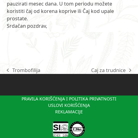
pauzirati mesec dana. U tom periodu možete
koristiti čaj od korena koprive ili Čaj kod upale
prostate.
Srdačan pozdrav,
Trombofilija
Caj za trudnice
previous
next
post:
post:
PRAVILA KORIŠĆENJA I POLITIKA PRIVATNOSTI
USLOVI KORIŠĆENJA
REKLAMACIJE