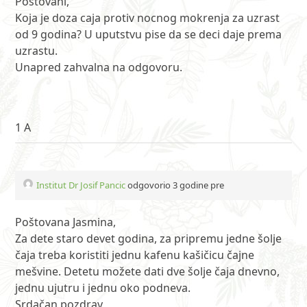
Postovani,
Koja je doza caja protiv nocnog mokrenja za uzrast
od 9 godina? U uputstvu pise da se deci daje prema
uzrastu.
Unapred zahvalna na odgovoru.
1 A
Institut Dr Josif Pancic
odgovorio 3 godine pre
Poštovana Jasmina,
Za dete staro devet godina, za pripremu jedne šolje
čaja treba koristiti jednu kafenu kašičicu čajne
mešvine. Detetu možete dati dve šolje čaja dnevno,
jednu ujutru i jednu oko podneva.
Srdačan pozdrav,