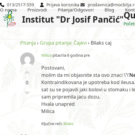
Skip
013/2517-559
Prijava korisnika
prodavnica@mocbilja.r
O nama
Proizvodi
Pitanja/Odgovori
Blog
Kont
to
Qu
Institut "Dr Josif Pančić"
content
Počet
Pitanja
›
Grupa pitanja: Čajevi
›
Bilaks caj
Milica
pitao\la 6 godina pre
Postovani,
molim da mi objasnite sta ovo znaci \’\’
Ne
Kontraindikovana je upotreba kod ileusa.\’
0
sat su se pojavili jaki bolovi u stomaku 
sam pripremila jacu dozu.
Hvala unapred
Milica
Ključne reči:
Bilaks