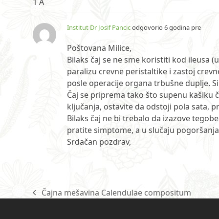
1 A
Institut Dr Josif Pancic
odgovorio 6 godina pre
Poštovana Milice,
Bilaks čaj se ne sme koristiti kod ileusa 
paralizu crevne peristaltike i zastoj crevn
posle operacije organa trbušne duplje. 
Čaj se priprema tako što supenu kašiku č
ključanja, ostavite da odstoji pola sata, 
Bilaks čaj ne bi trebalo da izazove tego
pratite simptome, a u slučaju pogoršanja,
Srdačan pozdrav,
Čajna mešavina Calendulae compositum
previous
post: