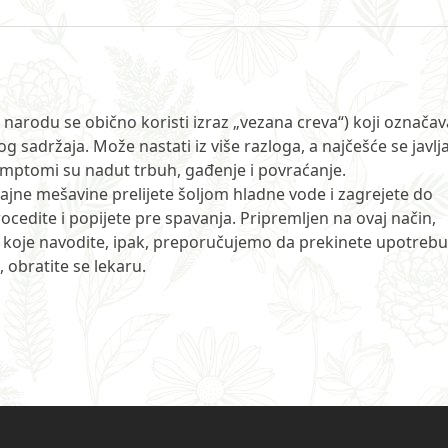
(u narodu se obično koristi izraz „vezana creva“) koji označav
og sadržaja. Može nastati iz više razloga, a najčešće se javlj
Simptomi su nadut trbuh, gađenje i povraćanje.
ajne mešavine prelijete šoljom hladne vode i zagrejete do
procedite i popijete pre spavanja. Pripremljen na ovaj način,
be koje navodite, ipak, preporučujemo da prekinete upotrebu
 obratite se lekaru.