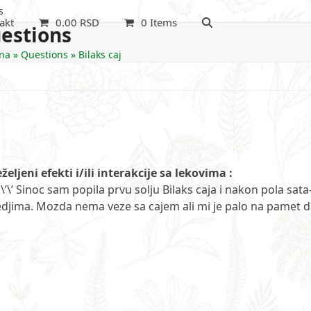
s
akt
0.00
RSD
0 Items
estions
na
»
Questions
»
Bilaks caj
željeni efekti i/ili interakcije sa lekovima :
\’ Sinoc sam popila prvu solju Bilaks caja i nakon pola sata
i ledjima. Mozda nema veze sa cajem ali mi je palo na pamet 