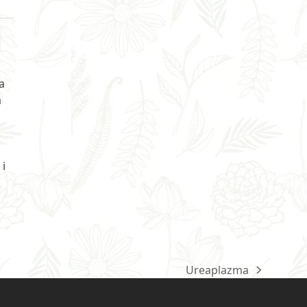
a
a
 i
Ureaplazma
next
post: