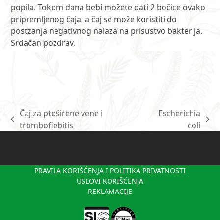
popila. Tokom dana bebi možete dati 2 bočice ovako
pripremljenog čaja, a čaj se može koristiti do
postzanja negativnog nalaza na prisustvo bakterija.
Srdačan pozdrav,
Čaj za ptoširene vene i
Escherichia
previous
next
tromboflebitis
coli
post:
post:
PRAVILA KORIŠĆENJA I POLITIKA PRIVATNOSTI
USLOVI KORIŠĆENJA
REKLAMACIJE