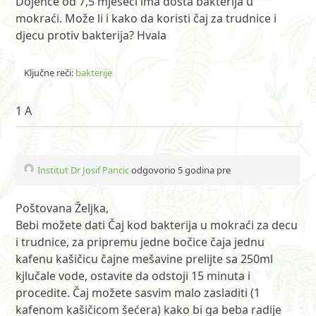
Dojenče od 7,5 mjeseci ima dosta bakterija u
mokraći. Može li i kako da koristi čaj za trudnice i
djecu protiv bakterija? Hvala
Ključne reči:
bakterije
1 A
Institut Dr Josif Pancic
odgovorio 5 godina pre
Poštovana Željka,
Bebi možete dati Čaj kod bakterija u mokraći za decu
i trudnice, za pripremu jedne bočice čaja jednu
kafenu kašičicu čajne mešavine prelijte sa 250ml
kjlučale vode, ostavite da odstoji 15 minuta i
procedite. Čaj možete sasvim malo zasladiti (1
kafenom kašičicom šećera) kako bi ga beba radije