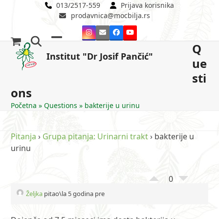
Skip
013/2517-559
Prijava korisnika
prodavnica@mocbilja.rs
to
content
Instagram
Email
Facebook
YouTube
Q
Open
Close
Institut "Dr Josif Pančić"
ue
mobile
mobile
sti
menu
menu
ons
Početna
»
Questions
»
bakterije u urinu
Pitanja
›
Grupa pitanja: Urinarni trakt
›
bakterije u
urinu
0
Željka
pitao\la 5 godina pre