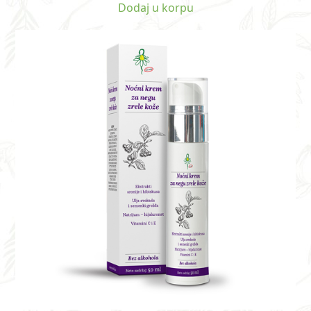
od 5
Dodaj u korpu