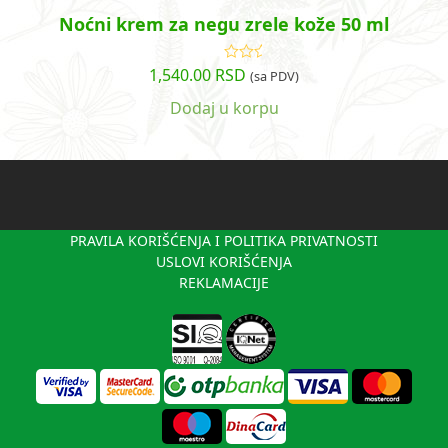
Noćni krem za negu zrele kože 50 ml
1,540.00
RSD
Ocenjeno
(sa PDV)
sa
5.00
od
5
Dodaj u korpu
PRAVILA KORIŠĆENJA I POLITIKA PRIVATNOSTI
USLOVI KORIŠĆENJA
REKLAMACIJE