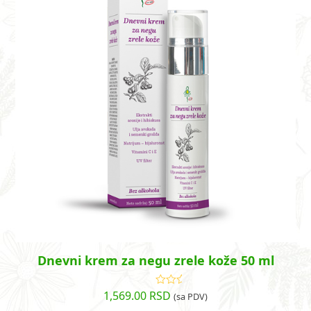
Dnevni krem za negu zrele kože 50 ml
1,569.00
RSD
Ocenjeno
(sa PDV)
sa
4.29