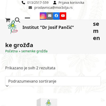
Skip
013/2517-559
Prijava korisnika
prodavnica@mocbilja.rs
to
content
Instagram
Email
Facebook
YouTube
se
Open
Close
Institut "Dr Josif Pančić"
m
mobile
mobile
en
menu
menu
ke grožđa
Početna
»
semenke grožđa
Prikazano je svih 2 rezultata