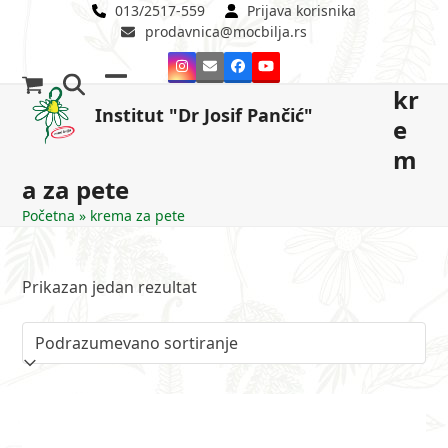
Skip
013/2517-559
Prijava korisnika
prodavnica@mocbilja.rs
to
content
Instagram
Email
Facebook
YouTube
kr
Open
Close
Institut "Dr Josif Pančić"
e
mobile
mobile
m
menu
menu
a za pete
Početna
»
krema za pete
Prikazan jedan rezultat