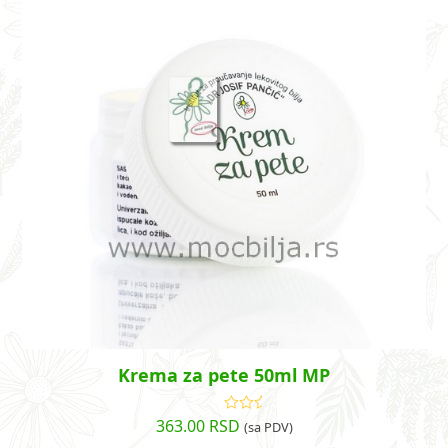
Krema za pete 50ml MP
363.00
RSD
Ocenjeno
(sa PDV)
sa
4.60
od