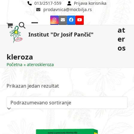
Skip
013/2517-559
Prijava korisnika
prodavnica@mocbilja.rs
to
content
Instagram
Email
Facebook
YouTube
at
Open
Close
Institut "Dr Josif Pančić"
er
mobile
mobile
os
menu
menu
kleroza
Početna
»
ateroskleroza
Prikazan jedan rezultat