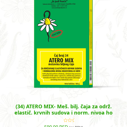
(34) ATERO MIX- Meš. bilj. čaja za održ.
elastič. krvnih sudova i norm. nivoa ho
Ocenjeno