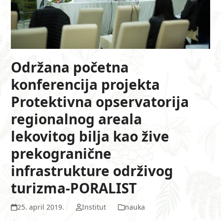
Održana početna
konferencija projekta
Protektivna opservatorija
regionalnog areala
lekovitog bilja kao žive
prekogranične
infrastrukture održivog
turizma-PORALIST
25. april 2019.
Institut
nauka