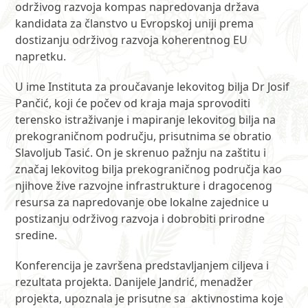
održivog razvoja kompas napredovanja država
kandidata za članstvo u Evropskoj uniji prema
dostizanju održivog razvoja koherentnog EU
napretku.
U ime Instituta za proučavanje lekovitog bilja Dr Josif
Pančić, koji će počev od kraja maja sprovoditi
terensko istraživanje i mapiranje lekovitog bilja na
prekograničnom području, prisutnima se obratio
Slavoljub Tasić. On je skrenuo pažnju na zaštitu i
značaj lekovitog bilja prekograničnog područja kao
njihove žive razvojne infrastrukture i dragocenog
resursa za napredovanje obe lokalne zajednice u
postizanju održivog razvoja i dobrobiti prirodne
sredine.
Konferencija je završena predstavljanjem ciljeva i
rezultata projekta. Danijele Jandrić, menadžer
projekta, upoznala je prisutne sa aktivnostima koje