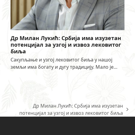
Др Милан Лукић: Србија има изузетан
потенцијал за узгој и извоз лековитог
биља
Сакупљање и узгој лековитог биља у нашој
земљи има богату и дугу традицију. Мало је…
Др Милан Лукић: Србија има изузетан
next
потенцијал за узгој и извоз лековитог биља
post: