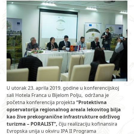
U utorak 23. aprila 2019. godine u konferencijskoj
sali Hotela Franca u Bijelom Polju, održana je
početna konferencija projekta
“
Protektivna
opservatorija regionalnog areala lekovitog bilja
kao žive prekogranične infrastrukture održivog
turizma – PORALIST
“,
čiju realizaciju kofinansira
Evropska unija u okviru IPA II Programa