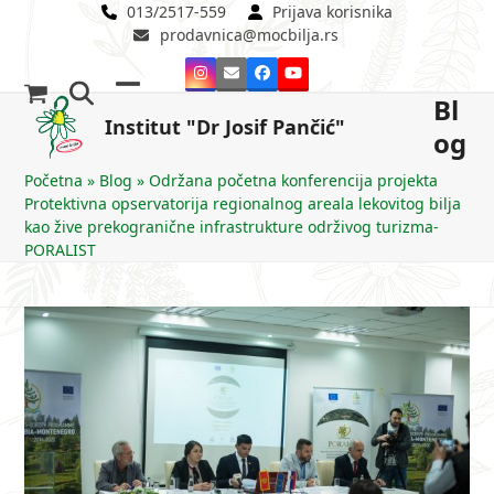
Skip
013/2517-559
Prijava korisnika
prodavnica@mocbilja.rs
to
content
Instagram
Email
Facebook
YouTube
Bl
Open
Close
Institut "Dr Josif Pančić"
og
mobile
mobile
menu
menu
Početna
»
Blog
»
Održana početna konferencija projekta
Protektivna opservatorija regionalnog areala lekovitog bilja
kao žive prekogranične infrastrukture održivog turizma-
PORALIST