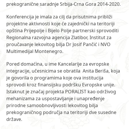
prekogranične saradnje Srbija-Crna Gora 2014-2020.
Konferencija je imala za cilj da prisutnima približi
projektne aktivnosti koje će zajednički na teritoriji
opština Prijepolje i Bijelo Polje partnerski sprovoditi
Regionalna razvojna agencija Zlatibor, Institut za
proučavanje lekovitog bilja Dr Josif Pančić i NVO
Multimedijal Montenegro.
Pored domaćina, u ime Kancelarije za evropske
integracije, učesnicima se obratila Anita Beriša, koja
je govorila o programima koje ova institucija
sprovodi kroz finansijsku podršku Evropske unije.
Istaknut je značaj projekta PORALIST kao održivog
mehanizama za uspostavljanje i unapređenje
prirodne samoobnovljivosti lekovitog bilja
prekograničnog područja na teritoriji dve susedne
države.