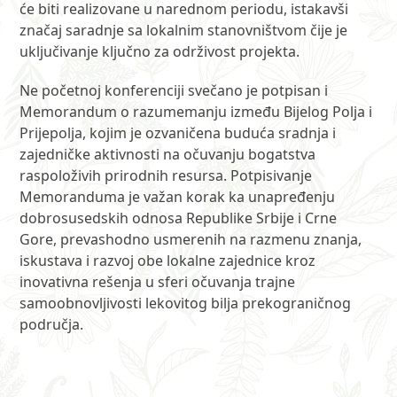
će biti realizovane u narednom periodu, istakavši
značaj saradnje sa lokalnim stanovništvom čije je
uključivanje ključno za održivost projekta.
Ne početnoj konferenciji svečano je potpisan i
Memorandum o razumemanju između Bijelog Polja i
Prijepolja, kojim je ozvaničena buduća sradnja i
zajedničke aktivnosti na očuvanju bogatstva
raspoloživih prirodnih resursa. Potpisivanje
Memoranduma je važan korak ka unapređenju
dobrosusedskih odnosa Republike Srbije i Crne
Gore, prevashodno usmerenih na razmenu znanja,
iskustava i razvoj obe lokalne zajednice kroz
inovativna rešenja u sferi očuvanja trajne
samoobnovljivosti lekovitog bilja prekograničnog
područja.