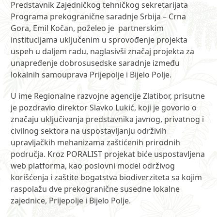
Predstavnik Zajedničkog tehničkog sekretarijata
Programa prekogranične saradnje Srbija – Crna
Gora, Emil Kočan, poželeo je partnerskim
institucijama uključenim u sprovođenje projekta
uspeh u daljem radu, naglasivši značaj projekta za
unapređenje dobrosusedske saradnje između
lokalnih samouprava Prijepolje i Bijelo Polje.
U ime Regionalne razvojne agencije Zlatibor, prisutne
je pozdravio direktor Slavko Lukić, koji je govorio o
značaju uključivanja predstavnika javnog, privatnog i
civilnog sektora na uspostavljanju održivih
upravljačkih mehanizama zaštićenih prirodnih
područja. Kroz PORALIST projekat biće uspostavljena
web platforma, kao poslovni model održivog
korišćenja i zaštite bogatstva biodiverziteta sa kojim
raspolažu dve prekogranične susedne lokalne
zajednice, Prijepolje i Bijelo Polje.