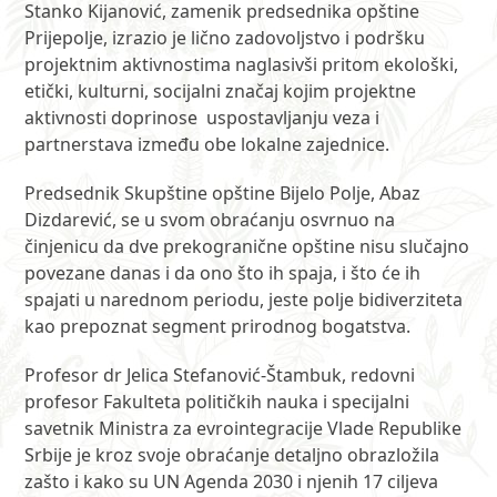
Stanko Kijanović, zamenik predsednika opštine
Prijepolje, izrazio je lično zadovoljstvo i podršku
projektnim aktivnostima naglasivši pritom ekološki,
etički, kulturni, socijalni značaj kojim projektne
aktivnosti doprinose uspostavljanju veza i
partnerstava između obe lokalne zajednice.
Predsednik Skupštine opštine Bijelo Polje, Abaz
Dizdarević, se u svom obraćanju osvrnuo na
činjenicu da dve prekogranične opštine nisu slučajno
povezane danas i da ono što ih spaja, i što će ih
spajati u narednom periodu, jeste polje bidiverziteta
kao prepoznat segment prirodnog bogatstva.
Profesor dr Jelica Stefanović-Štambuk, redovni
profesor Fakulteta političkih nauka i specijalni
savetnik Ministra za evrointegracije Vlade Republike
Srbije je kroz svoje obraćanje detaljno obrazložila
zašto i kako su UN Agenda 2030 i njenih 17 ciljeva