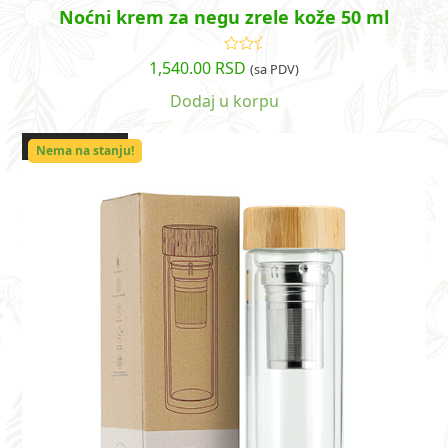
Noćni krem za negu zrele kože 50 ml
1,540.00
RSD
Ocenjeno
(sa PDV)
sa
5.00
od
5
Dodaj u korpu
OUT OF STOCK
Nema na stanju!