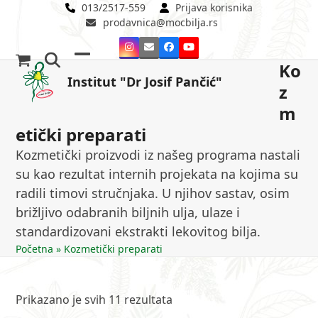
Skip
013/2517-559
Prijava korisnika
prodavnica@mocbilja.rs
to
content
Instagram
Email
Facebook
YouTube
Ko
Open
Close
Institut "Dr Josif Pančić"
z
mobile
mobile
m
menu
menu
etički preparati
Kozmetički proizvodi iz našeg programa nastali
su kao rezultat internih projekata na kojima su
radili timovi stručnjaka. U njihov sastav, osim
brižljivo odabranih biljnih ulja, ulaze i
standardizovani ekstrakti lekovitog bilja.
Početna
»
Kozmetički preparati
Prikazano je svih 11 rezultata