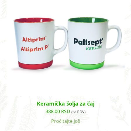
Keramička šolja za čaj
388.00
RSD
(sa PDV)
Pročitajte još