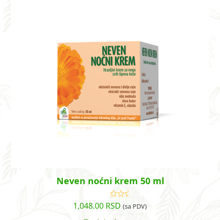
Neven noćni krem 50 ml
1,048.00
RSD
Ocenjeno
(sa PDV)
sa
4.33
od 5