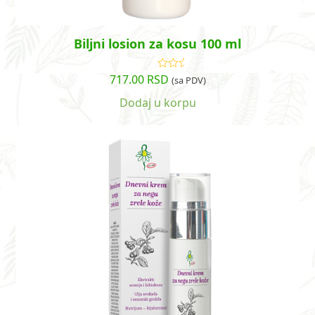
Biljni losion za kosu 100 ml
717.00
RSD
Ocenjeno
(sa PDV)
sa
4.59
od
5
Dodaj u korpu