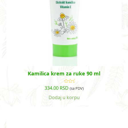
Kamilica krem za ruke 90 ml
334.00
RSD
Ocenjeno
(sa PDV)
sa
5.00
od
5
Dodaj u korpu