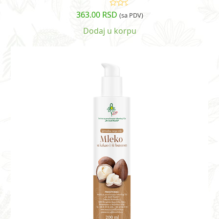
363.00
RSD
Ocenjeno
(sa PDV)
sa
4.60
od
5
Dodaj u korpu