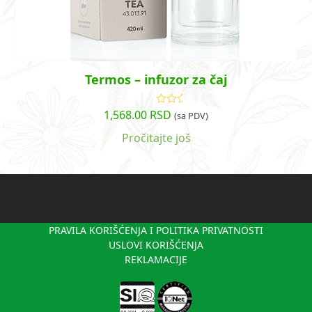
Termos – infuzor za čaj
1,568.00
RSD
Ocenjeno
(sa PDV)
sa
4.43
od 5
Pročitajte još
PRAVILA KORIŠĆENJA I POLITIKA PRIVATNOSTI
USLOVI KORIŠĆENJA
REKLAMACIJE