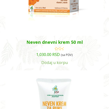
Neven dnevni krem 50 ml
1,030.00
RSD
Ocenjeno
(sa PDV)
sa
4.96
od
5
Dodaj u korpu