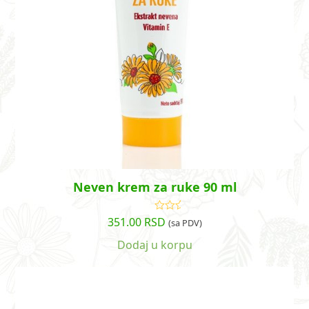
Neven krem za ruke 90 ml
351.00
RSD
Ocenjeno
(sa PDV)
sa
5.00
od
5
Dodaj u korpu