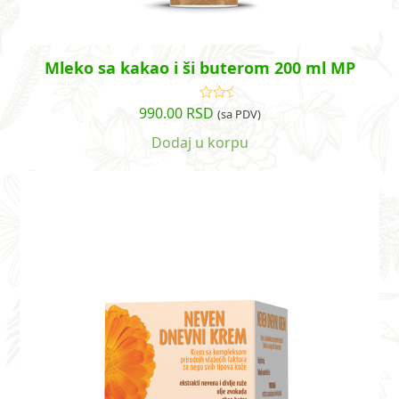
Mleko sa kakao i ši buterom 200 ml MP
990.00
RSD
Ocenjeno
(sa PDV)
sa
5.00
od
5
Dodaj u korpu