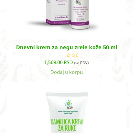
Dnevni krem za negu zrele kože 50 ml
1,569.00
RSD
Ocenjeno
(sa PDV)
sa
4.29
od 5
Dodaj u korpu