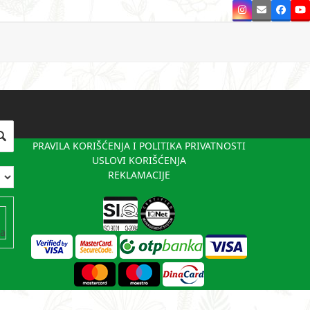
Instagram
Email
Faceb
Y
PRAVILA KORIŠĆENJA I POLITIKA PRIVATNOSTI
USLOVI KORIŠĆENJA
REKLAMACIJE
va