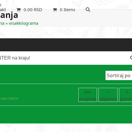
s
akt
0.00
RSD
0 Items
tanja
na
»
visakkilograma
844
1
0
rupa razno
pregleda
odgovora
glaso