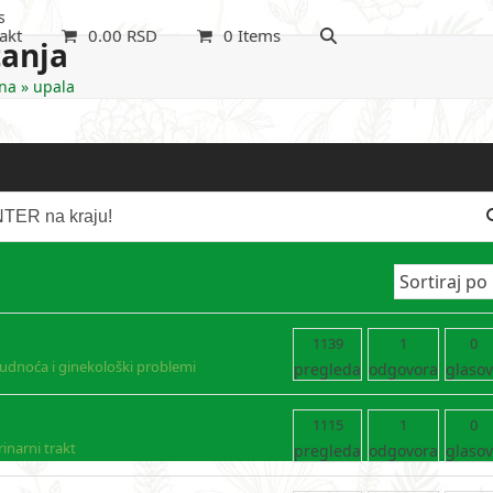
s
akt
0.00
RSD
0 Items
tanja
na
»
upala
1139
1
0
rudnoća i ginekološki problemi
pregleda
odgovora
glaso
1115
1
0
inarni trakt
pregleda
odgovora
glaso