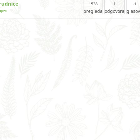
trudnice
1538
1
-1
jevi
pregleda
odgovora
glaso