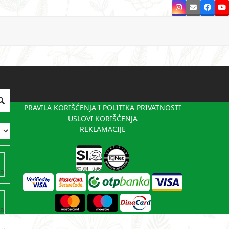
Instagram
Email
Faceb
Y
PRAVILA KORIŠĆENJA I POLITIKA PRIVATNOSTI
USLOVI KORIŠĆENJA
REKLAMACIJE
va
va