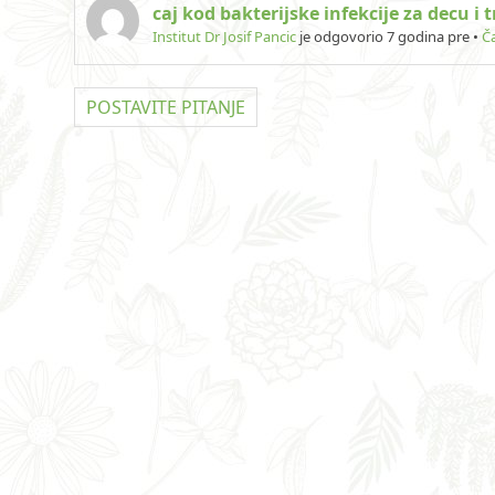
caj kod bakterijske infekcije za decu i 
Institut Dr Josif Pancic
je odgovorio 7 godina pre
•
Ča
POSTAVITE PITANJE