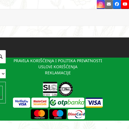
Instagram
Email
Faceb
Y
PRAVILA KORIŠĆENJA I POLITIKA PRIVATNOSTI
USLOVI KORIŠĆENJA
REKLAMACIJE
va