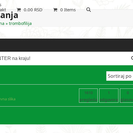
s
akt
0.00
RSD
0 Items
tanja
na
»
trombofilija
1610
1
0
vna slika
pregleda
odgovora
glaso