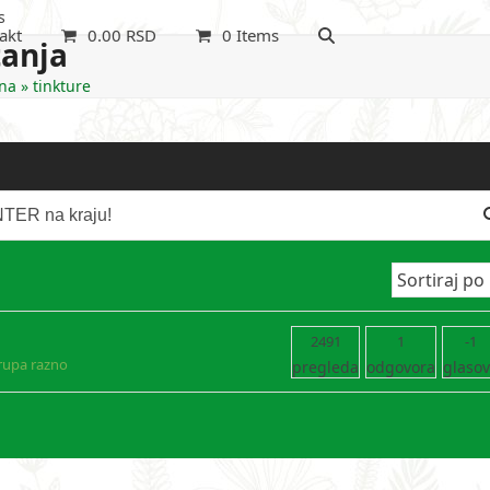
s
akt
0.00
RSD
0 Items
tanja
na
»
tinkture
2491
1
-1
rupa razno
pregleda
odgovora
glaso