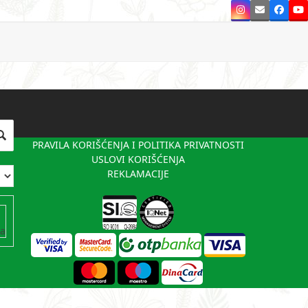
Instagram
Email
Faceb
Y
PRAVILA KORIŠĆENJA I POLITIKA PRIVATNOSTI
USLOVI KORIŠĆENJA
REKLAMACIJE
va