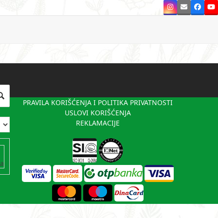
Instagram
Email
Faceb
Y
PRAVILA KORIŠĆENJA I POLITIKA PRIVATNOSTI
USLOVI KORIŠĆENJA
REKLAMACIJE
va