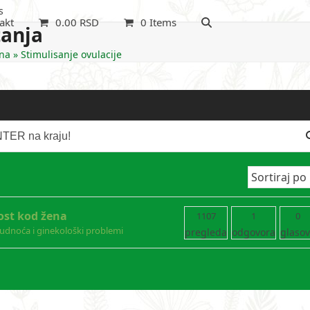
s
akt
0.00
RSD
0 Items
tanja
na
»
Stimulisanje ovulacije
nost kod žena
1107
1
0
rudnoća i ginekološki problemi
pregleda
odgovora
glaso