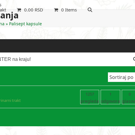
s
akt
0.00
RSD
0 Items
tanja
na
»
Palisept kapsule
1257
1
0
inarni trakt
pregleda
odgovora
glaso