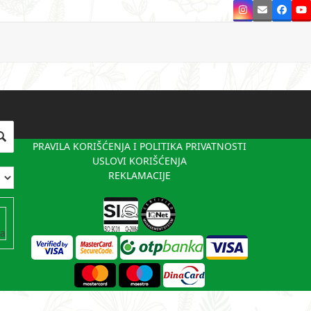
Instagram
Email
Faceb
Y
PRAVILA KORIŠĆENJA I POLITIKA PRIVATNOSTI
USLOVI KORIŠĆENJA
REKLAMACIJE
va