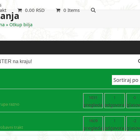
s
akt
0.00
RSD
0 Items
tanja
na
»
Otkup bilja
1031
1
0
rupa razno
pregleda
odgovora
glaso
1609
1
-2
robavni trakt
pregleda
odgovora
glaso