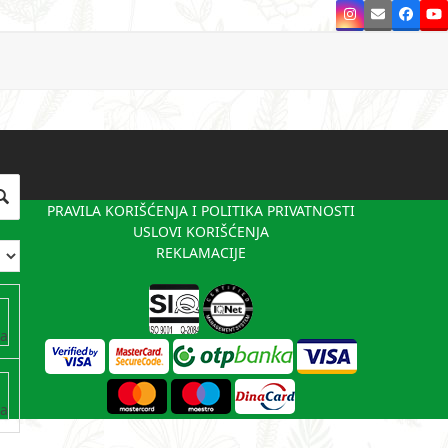
Instagram
Email
Faceb
Y
PRAVILA KORIŠĆENJA I POLITIKA PRIVATNOSTI
USLOVI KORIŠĆENJA
REKLAMACIJE
va
va