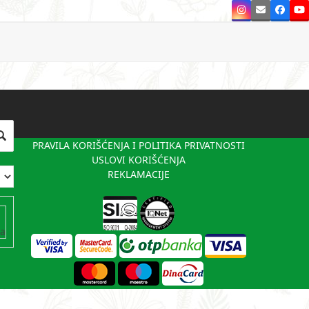
Instagram
Email
Faceb
Y
PRAVILA KORIŠĆENJA I POLITIKA PRIVATNOSTI
USLOVI KORIŠĆENJA
REKLAMACIJE
va