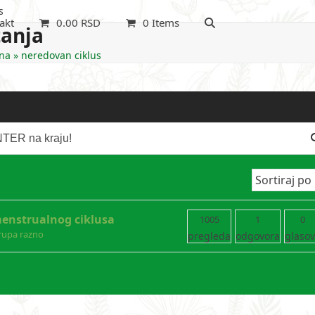
s
akt
0.00
RSD
0 Items
tanja
na
»
neredovan ciklus
 menstrualnog ciklusa
1005
1
0
rupa razno
pregleda
odgovora
glaso