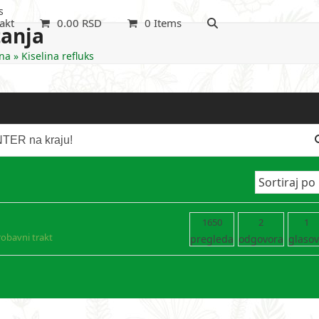
s
akt
0.00
RSD
0 Items
tanja
na
»
Kiselina refluks
1650
2
1
robavni trakt
pregleda
odgovora
glaso