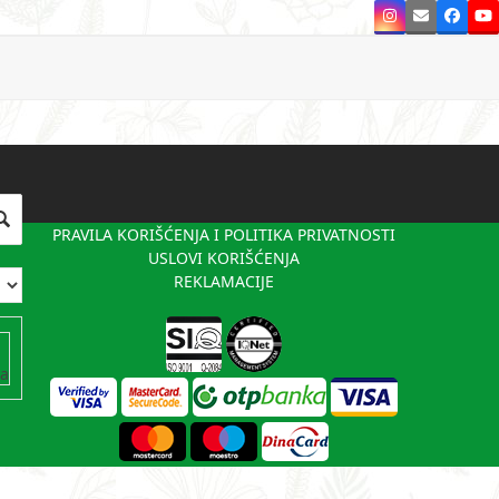
Instagram
Email
Faceb
Y
PRAVILA KORIŠĆENJA I POLITIKA PRIVATNOSTI
USLOVI KORIŠĆENJA
REKLAMACIJE
va