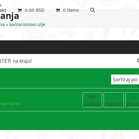
s
akt
0.00
RSD
0 Items
tanja
na
»
kantarionovo ulje
964
1
0
rupa razno
pregleda
odgovora
glaso