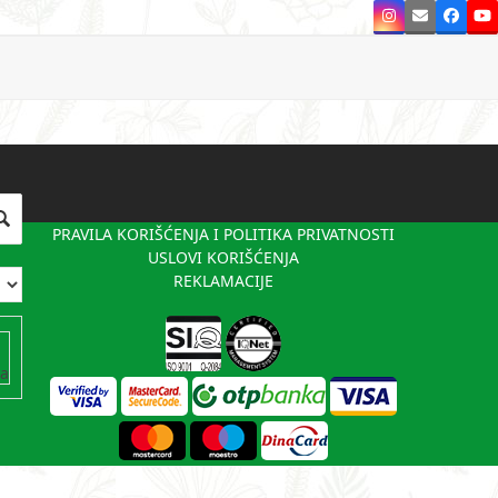
Instagram
Email
Faceb
Y
PRAVILA KORIŠĆENJA I POLITIKA PRIVATNOSTI
USLOVI KORIŠĆENJA
REKLAMACIJE
va