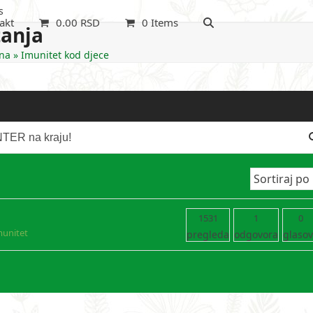
s
akt
0.00
RSD
0 Items
tanja
na
»
Imunitet kod djece
1531
1
0
munitet
pregleda
odgovora
glaso