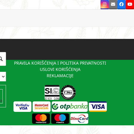
Instagram
Email
Faceb
Y
PRAVILA KORIŠĆENJA I POLITIKA PRIVATNOSTI
USLOVI KORIŠĆENJA
REKLAMACIJE
va