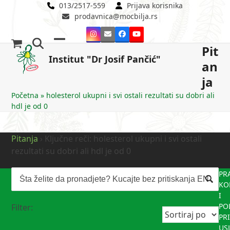
Skip
013/2517-559
Prijava korisnika
prodavnica@mocbilja.rs
to
content
Instagram
Email
Facebook
YouTube
Pit
Open
Close
Institut "Dr Josif Pančić"
an
mobile
mobile
ja
menu
menu
Početna
»
holesterol ukupni i svi ostali rezultati su dobri ali
hdl je od 0
Pitanja
›
Ključne reči: holesterol ukupni i svi ostali
rezultati su dobri ali hdl je od 0
PR
KO
I
PO
Filter:
PR
US