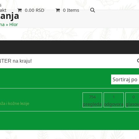
s
akt
0.00
RSD
0 Items
tanja
na
»
Hlor
754
1
0
ža i kožne lezije
pregleda
odgovora
glaso