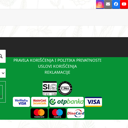
Instagram
Email
Faceb
Y
PRAVILA KORIŠĆENJA I POLITIKA PRIVATNOSTI
USLOVI KORIŠĆENJA
REKLAMACIJE
va