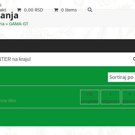
s
akt
0.00
RSD
0 Items
tanja
na
»
GAMA-GT
732
1
0
vna slika
pregleda
odgovora
glaso