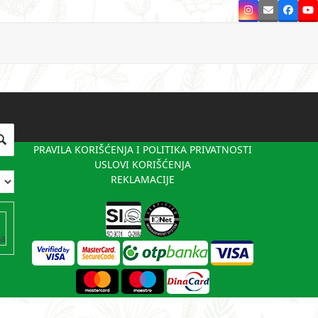
Instagram
Email
Faceb
Y
PRAVILA KORIŠĆENJA I POLITIKA PRIVATNOSTI
USLOVI KORIŠĆENJA
REKLAMACIJE
va