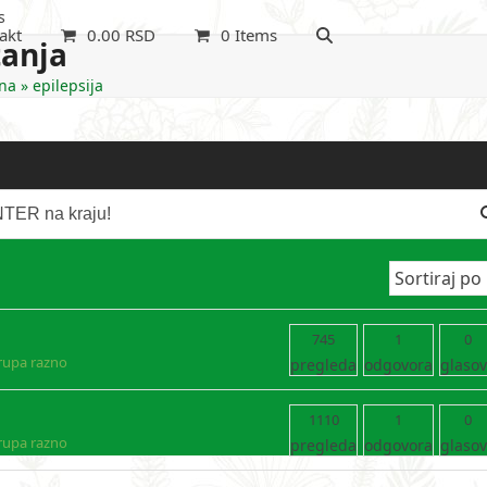
s
akt
0.00
RSD
0 Items
tanja
na
»
epilepsija
745
1
0
rupa razno
pregleda
odgovora
glaso
1110
1
0
rupa razno
pregleda
odgovora
glaso