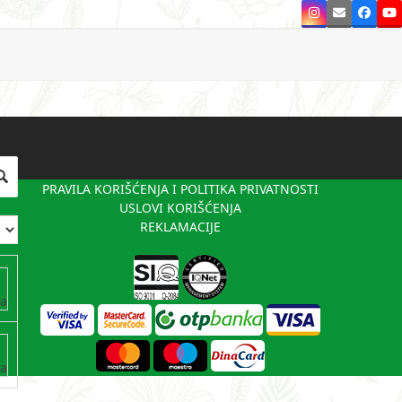
Instagram
Email
Faceb
Y
PRAVILA KORIŠĆENJA I POLITIKA PRIVATNOSTI
USLOVI KORIŠĆENJA
REKLAMACIJE
va
va