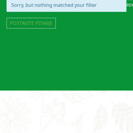
Sorry, but nothing matched your filter
RE
POSTAVITE PITANJE