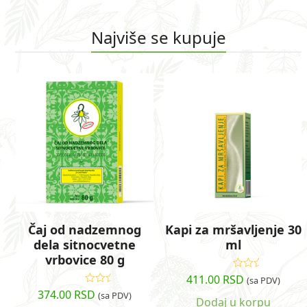
Najviše se kupuje
Use
the
left
and
right
arrow
keys
to
access
Čaj od nadzemnog
Kapi za mršavljenje 30
the
dela sitnocvetne
ml
carousel
vrbovice 80 g
navigation
buttons
411.00
RSD
Ocenjeno
(sa PDV)
sa
4.89
od
374.00
RSD
Ocenjeno
(sa PDV)
5
Dodaj u korpu
sa
4.66
od