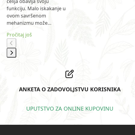
ćelija obavlja svoju
funkciju. Malo iskakanje u
ovom savršenom
mehanizmu može…
Pročitaj još
Press
escape
to
go
ANKETA O ZADOVOLJSTVU KORISNIKA
to
the
first
UPUTSTVO ZA ONLINE KUPOVINU
slide