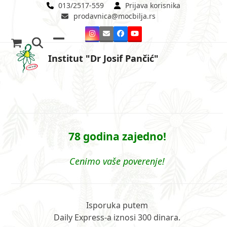
Skip
013/2517-559
Prijava korisnika
prodavnica@mocbilja.rs
to
content
Instagram
Email
Facebook
YouTube
Open
Close
Institut "Dr Josif Pančić"
mobile
mobile
menu
menu
78 godina zajedno!
Cenimo vaše poverenje!
Isporuka putem
Daily Express-a iznosi 300 dinara.