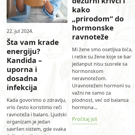
dežurni krivci i
the
carousel
kako
navigation
„prirodom“ do
buttons
hormonske
22. jul 2024.
ravnoteže
Šta vam krade
energiju?
Mi žene smo osetljiva bića,
i retke su žene koje se bar
Kandida –
jedanput nisu susrele sa
uporna i
hormonskom
dosadna
neravnotežom.
infekcija
Uravnoteženi hormoni su
važni ne samo za
Kada govorimo o zdravlju,
plodnost, već od balansa
vrlo često koristimo reči
hormona…
ravnoteža i balans. Ljudski
Pročitaj još
organizam je jedan
savršen sistem, gde svaka